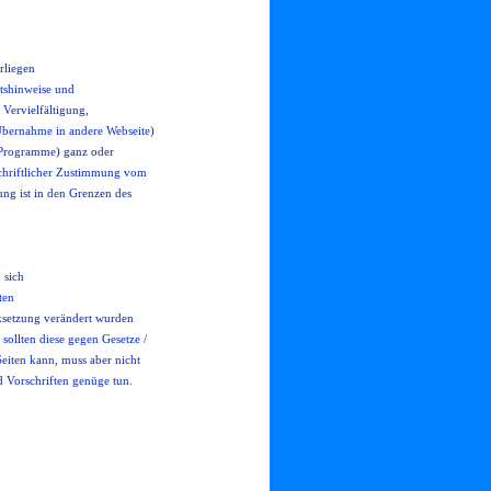
rliegen
tshinweise und
Vervielfältigung,
Übernahme in andere Webseite)
r, Programme) ganz oder
 schriftlicher Zustimmung vom
ung ist in den Grenzen des
 sich
ten
nksetzung verändert wurden
sollten diese gegen Gesetze /
eiten kann, muss aber nicht
d Vorschriften genüge tun.