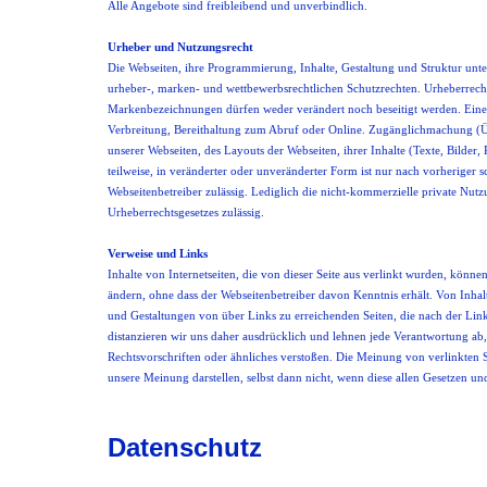
Alle Angebote sind freibleibend und unverbindlich.
Urheber und Nutzungsrecht
Die Webseiten, ihre Programmierung, Inhalte, Gestaltung und Struktur unte
urheber-, marken- und wettbewerbsrechtlichen Schutzrechten. Urheberrech
Markenbezeichnungen dürfen weder verändert noch beseitigt werden. Eine 
Verbreitung, Bereithaltung zum Abruf oder Online. Zugänglichmachung (
unserer Webseiten, des Layouts der Webseiten, ihrer Inhalte (Texte, Bilde
teilweise, in veränderter oder unveränderter Form ist nur nach vorheriger
Webseitenbetreiber zulässig. Lediglich die nicht-kommerzielle private Nutz
Urheberrechtsgesetzes zulässig.
Verweise und Links
Inhalte von Internetseiten, die von dieser Seite aus verlinkt wurden, können
ändern, ohne dass der Webseitenbetreiber davon Kenntnis erhält. Von Inhal
und Gestaltungen von über Links zu erreichenden Seiten, die nach der Li
distanzieren wir uns daher ausdrücklich und lehnen jede Verantwortung ab, 
Rechtsvorschriften oder ähnliches verstoßen. Die Meinung von verlinkten S
unsere Meinung darstellen, selbst dann nicht, wenn diese allen Gesetzen un
Datenschutz