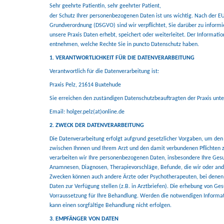
Sehr geehrte Patientin, sehr geehrter Patient,
der Schutz Ihrer personenbezogenen Daten ist uns wichtig. Nach der E
Grundverordnung (DSGVO) sind wir verpflichtet, Sie darüber zu infor
unsere Praxis Daten erhebt, speichert oder weiterleitet. Der Informati
entnehmen, welche Rechte Sie in puncto Datenschutz haben.
1. VERANTWORTLICHKEIT FÜR DIE DATENVERARBEITUNG
Verantwortlich für die Datenverarbeitung ist:
Praxis Pelz
, 21614 Buxtehude
Sie erreichen den zuständigen Datenschutzbeauftragten der Praxis unte
Email: holger.pelz(at)online.de
2. ZWECK DER DATENVERARBEITUNG
Die Datenverarbeitung erfolgt aufgrund gesetzlicher Vorgaben, um de
zwischen Ihnnen und Ihrem Arzt und den damit verbundenen Pflichten zu
verarbeiten wir Ihre personenbezogenen Daten, insbesondere Ihre Ges
Anamnesen, Diagnosen, Therapievorschläge, Befunde, die wir oder and
Zwecken können auch andere Ärzte oder Psychotherapeuten, bei denen 
Daten zur Verfügung stellen (z.B. in Arztbriefen). Die erhebung von Ge
Vorraussetzung für Ihre Behandlung. Werden die notwendigen Informati
kann einen sorgfältige Behandlung nicht erfolgen.
3. EMPFÄNGER VON DATEN