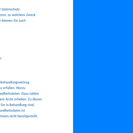
U-Datenschutz-
mieren, zu welchem Zweck
on können Sie auch
r:
n Behandlungsvertrag
 erfüllen. Hierzu
undheitsdaten. Dazu zählen
ere Ärzte erheben. Zu diesen
Sie in Behandlung sind,
sundheitsdaten ist
onen nicht bereitgestellt,