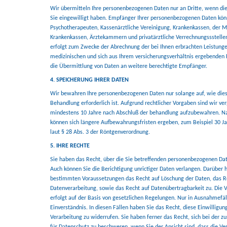
Wir übermitteln Ihre personenbezogenen Daten nur an Dritte, wenn dies
Sie eingewilligt haben. Empfänger Ihrer personenbezogenen Daten kön
Psychotherapeuten, Kassenärztliche Vereinigung, Krankenkassen, der M
Krankenkassen, Ärztekammern und privatärztliche Verrechnungssstellen
erfolgt zum Zwecke der Abrechnung der bei Ihnen erbrachten Leistunge
medizinischen und sich aus Ihrem versicherungsverhältnis ergebenden F
die Übermittlung von Daten an weitere berechtigte Empfänger.
4. SPEICHERUNG IHRER DATEN
Wir bewahren Ihre personenbezogenen Daten nur solange auf, wie dies
Behandlung erforderlich ist. Aufgrund rechtlicher Vorgaben sind wir ver
mindestens 10 Jahre nach Abschluß der behandlung aufzubewahren. Na
können sich längere Aufbewahrungsfristen ergeben, zum Beispiel 30 
laut § 28 Abs. 3 der Röntgenverordnung.
5. IHRE RECHTE
Sie haben das Recht, über die Sie betreffenden personenbezogenen Dat
Auch können Sie die Berichtigung unrictiger Daten verlangen. Darüber h
bestimmten Voraussetzungen das Recht auf Löschung der Daten, das R
Datenverarbeitung, sowie das Recht auf Datenübertragbarkeit zu. Die V
erfolgt auf der Basis von gesetzlichen Regelungen. Nur in Ausnahmefäl
Einverständnis. In diesen Fällen haben Sie das Recht, diese Einwilligung
Verarbeitung zu widerrufen. Sie haben ferner das Recht, sich bei der 