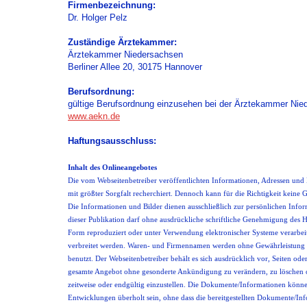
Firmenbezeichnung:
Dr. Holger Pelz
Zuständige Ärztekammer:
Ärztekammer Niedersachsen
Berliner Allee 20, 30175 Hannover
Berufsordnung:
gültige Berufsordnung einzusehen bei der Ärztekammer Nie
www.aekn.de
Haftungsausschluss:
Inhalt des Onlineangebotes
Die vom Webseitenbetreiber veröffentlichten Informationen, Adressen und 
mit größter Sorgfalt recherchiert. Dennoch kann für die Richtigkeit kei
Die Informationen und Bilder dienen ausschließlich zur persönlichen Infor
dieser Publikation darf ohne ausdrückliche schriftliche Genehmigung des H
Form reproduziert oder unter Verwendung elektronischer Systeme verarbeitet
verbreitet werden. Waren- und Firmennamen werden ohne Gewährleistung 
benutzt. Der Webseitenbetreiber behält es sich ausdrücklich vor, Seiten od
gesamte Angebot ohne gesonderte Ankündigung zu verändern, zu löschen o
zeitweise oder endgültig einzustellen. Die Dokumente/Informationen könne
Entwicklungen überholt sein, ohne dass die bereitgestellten Dokumente/In